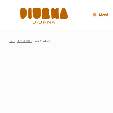
Saltar
al
contenido
Menú
Inicio
/
PENDIENTES
/ Boite Cuadrado