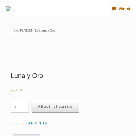
Saltar
al
Menú
contenido
Inicio
/
PENDIENTES
/ Luna y Oro
Luna y Oro
32,00
€
Luna
Añadir al carrito
y
Oro
cantidad
Categoría:
PENDIENTES