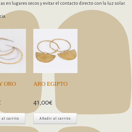
s en lugares secos y evitar el contacto directo con la luz solar.
ia.
Y ORO
ARO EGIPTO
€
41,00
€
 al carrito
Añadir al carrito