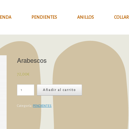
IENDA
PENDIENTES
ANILLOS
COLLAR
Arabescos
72,00
€
Arabescos
Añadir al carrito
cantidad
Categoría:
PENDIENTES